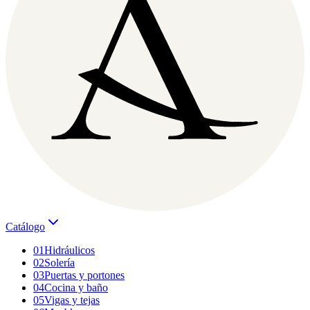
Catálogo
01
Hidráulicos
02
Solería
03
Puertas y portones
04
Cocina y baño
05
Vigas y tejas