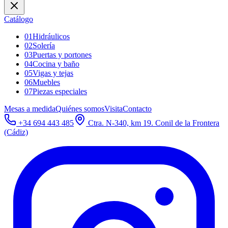
Catálogo
01
Hidráulicos
02
Solería
03
Puertas y portones
04
Cocina y baño
05
Vigas y tejas
06
Muebles
07
Piezas especiales
Mesas a medida
Quiénes somos
Visita
Contacto
+34 694 443 485
Ctra. N-340, km 19. Conil de la Frontera
(Cádiz)