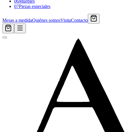
06
Muebles
07
Piezas especiales
Mesas a medida
Quiénes somos
Visita
Contacto