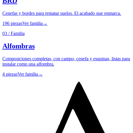
BRD
Cenefas y bordes para rematar suelos. El acabado que enmarca.
196
piezas
Ver familia
→
03
/ Familia
Alfombras
Composiciones completas, con campo, cenefa y esquinas, listas para
instalar como una alfombra.
4
piezas
Ver familia
→