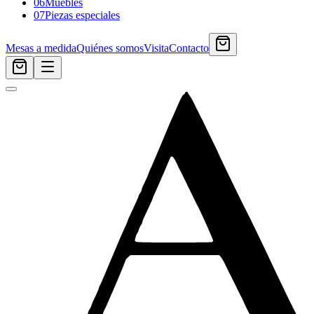
06
Muebles
07
Piezas especiales
Mesas a medida
Quiénes somos
Visita
Contacto