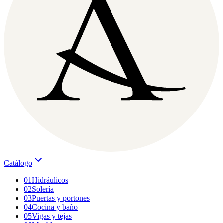
Catálogo
01
Hidráulicos
02
Solería
03
Puertas y portones
04
Cocina y baño
05
Vigas y tejas