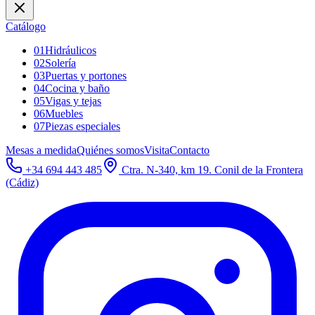
Catálogo
01
Hidráulicos
02
Solería
03
Puertas y portones
04
Cocina y baño
05
Vigas y tejas
06
Muebles
07
Piezas especiales
Mesas a medida
Quiénes somos
Visita
Contacto
+34 694 443 485
Ctra. N-340, km 19. Conil de la Frontera
(Cádiz)